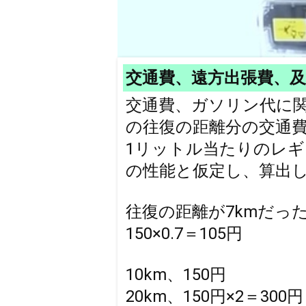
交通費、遠方出張費、
交通費、ガソリン代に
の往復の距離分の交通
1リットル当たりのレギ
の性能と仮定し、算出
往復の距離が7kmだっ
150×0.7＝105円
10km、150円
20km、150円×2＝300円