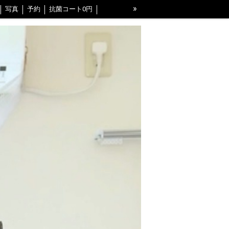
»
写真
予約
抗菌コート0円
区
江東区
練馬区
豊島区
BLOG