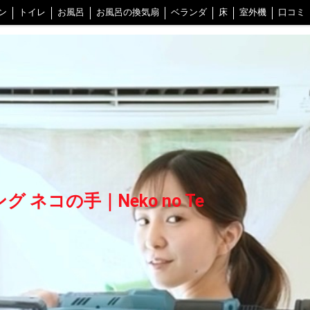
ン
トイレ
お風呂
お風呂の換気扇
ベランダ
床
室外機
口コミ
社の清掃方法
不調時の解決ヒント
中野区
世田谷区
江戸川区
葛飾
千葉県西部
会社概要
ネコの手グループ一覧
プライバシーポリシー
ネコの手｜Neko no Te