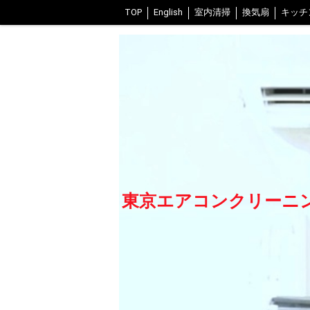
TOP
English
室内清掃
換気扇
キッチ
スタッフ紹介
交通費について
FAQ
当
武蔵野市、三鷹市
渋谷区
足立区
港区
東京エアコンクリーニング 