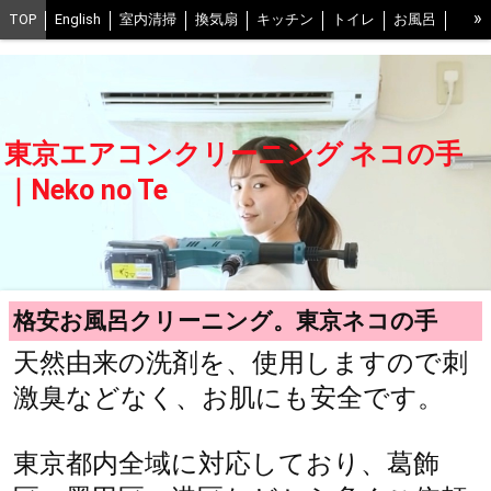
»
TOP
English
室内清掃
換気扇
キッチン
トイレ
お風呂
お風呂の換気扇
ベランダ
床
室外機
口コミ
写真
予約
抗菌コート0円
スタッフ紹介
交通費について
FAQ
当社の清掃方法
不調時の解決ヒント
中野区
世田谷区
東京エアコンクリーニング ネコの手
江戸川区
葛飾区
江東区
練馬区
豊島区
武蔵野市、三鷹市
｜Neko no Te
渋谷区
足立区
港区
千葉県西部
会社概要
ネコの手グループ一覧
プライバシーポリシー
BLOG
格安お風呂クリーニング。東京ネコの手
天然由来の洗剤を、使用しますので刺
激臭などなく、お肌にも安全です。
東京都内全域に対応しており、葛飾