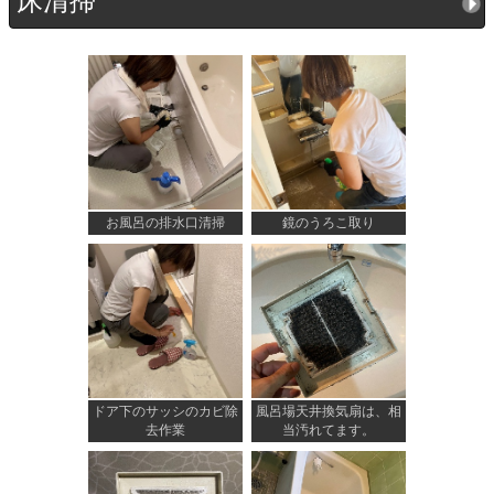
床清掃
お風呂の排水口清掃
鏡のうろこ取り
ドア下のサッシのカビ除
風呂場天井換気扇は、相
去作業
当汚れてます。