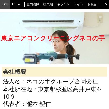
»
TOP
English
室内清掃
換気扇
キッチン
トイレ
お風呂
お風呂の換気扇
ベランダ
床
室外機
口コミ
写真
予約
抗菌コート0円
スタッフ紹介
交通費について
FAQ
当社の清掃方法
不調時の解決ヒント
中野区
世田谷区
東京エアコンクリーニングネコの手
江戸川区
葛飾区
江東区
練馬区
豊島区
武蔵野市、三鷹市
渋谷区
足立区
港区
千葉県西部
会社概要
ネコの手グループ一覧
プライバシーポリシー
BLOG
会社概要
法人名：ネコの手グループ合同会社
本社所在地：東京都杉並区高井戸東4-
10-9
代表者：瀧本 聖仁