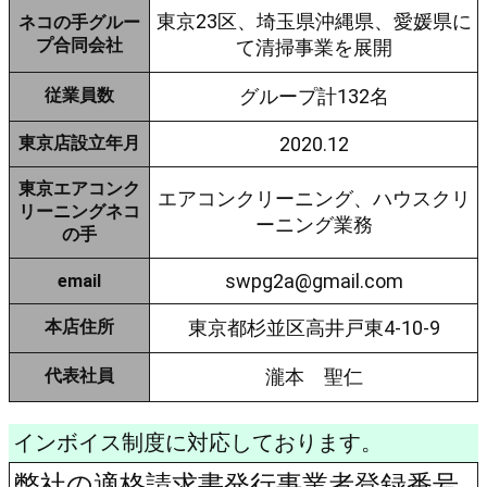
東京23区、埼玉県沖縄県、愛媛県に
ネコの手グルー
プ合同会社
て清掃事業を展開
従業員数
グループ計132名
東京店設立年月
2020.12
東京エアコンク
エアコンクリーニング、ハウスクリ
リーニングネコ
ーニング業務
の手
swpg2a@gmail.com
email
本店住所
東京都杉並区高井戸東4-10-9
代表社員
瀧本 聖仁
インボイス制度に対応しております。
弊社の適格請求書発行事業者登録番号