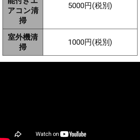
能付きエ
5000円(税別)
アコン清
掃
室外機清
1000円(税別)
掃