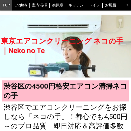
»
TOP
English
室内清掃
換気扇
キッチン
トイレ
お風呂
お風呂の換気扇
ベランダ
床
室外機
口コミ
写真
予約
抗菌コート0円
スタッフ紹介
交通費について
FAQ
当社の清掃方法
不調時の解決ヒント
中野区
世田谷区
東京エアコンクリーニング ネコの手
江戸川区
葛飾区
江東区
練馬区
豊島区
武蔵野市、三鷹市
｜Neko no Te
渋谷区
足立区
港区
千葉県西部
会社概要
ネコの手グループ一覧
プライバシーポリシー
BLOG
渋谷区の4500円格安エアコン清掃ネコ
の手
渋谷区でエアコンクリーニングをお探
しなら「ネコの手」！都心でも4,500円
～のプロ品質｜即日対応＆高評価多数