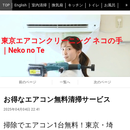
»
TOP
English
室内清掃
換気扇
キッチン
トイレ
お風呂
お風呂の換気扇
ベランダ
床
室外機
口コミ
写真
予約
抗菌コート0円
スタッフ紹介
交通費について
FAQ
当社の清掃方法
不調時の解決ヒント
中野区
世田谷区
東京エアコンクリーニング ネコの手
江戸川区
葛飾区
江東区
練馬区
豊島区
武蔵野市、三鷹市
｜Neko no Te
渋谷区
足立区
港区
千葉県西部
会社概要
ネコの手グループ一覧
プライバシーポリシー
BLOG
前のページ
一覧へ
次のページ
お得なエアコン無料清掃サービス
2025年04月04日 22:41
掃除でエアコン1台無料！東京・埼