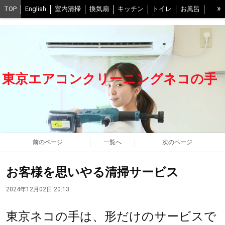
»
TOP
English
室内清掃
換気扇
キッチン
トイレ
お風呂
お風呂の換気扇
ベランダ
床
室外機
口コミ
割引など情報
写真
予約
抗菌コート0円
スタッフ紹介
交通費について
FAQ
当社の清掃方法
不調時の解決ヒント
中野区
世田谷区
東京エアコンクリーニングネコの手
江戸川区
葛飾区
江東区
練馬区
豊島区
武蔵野市、三鷹市
渋谷区
足立区
港区
千葉県西部
会社概要
ネコの手グループ一覧
プライバシーポリシー
前のページ
一覧へ
次のページ
お客様を思いやる清掃サービス
2024年12月02日 20:13
東京ネコの手は、形だけのサービスで